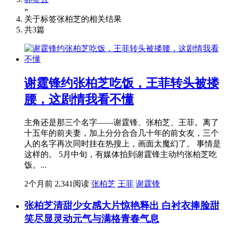
»
关于标签
张柏芝
的相关结果
共
3
篇
谢霆锋约张柏芝吃饭，王菲转头被搂
腰，这剧情我看不懂
主角还是那三个名字——谢霆锋、张柏芝、王菲。离了
十五年的前夫妻，加上分分合合几十年的前女友，三个
人的名字再次同时挂在热搜上，画面太魔幻了。 事情是
这样的。 5月中旬，有媒体拍到谢霆锋主动约张柏芝吃
饭。...
2个月前
2,341阅读
张柏芝
王菲
谢霆锋
张柏芝清甜少女感大片惊艳释出 白衬衣捧脸甜
笑尽显灵动元气与满格青春气息