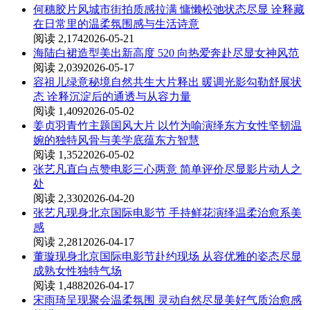
何穗胶片风城市街拍质感拉满 慵懒松弛状态尽显 诠释藏
在日常里的温柔氛围感与生活诗意
阅读 2,174
2026-05-21
海陆白裙造型美出新高度 520 向热爱奔赴尽显女神风范
阅读 2,039
2026-05-17
容祖儿绿意秘境自然共生大片释出 暖调光影勾勒舒展状
态 诠释沉淀后的通透与从容力量
阅读 1,409
2026-05-02
姜贞羽青竹主题国风大片 以竹为喻演绎东方女性坚韧温
婉的独特风骨与美学底蕴东方智慧
阅读 1,352
2026-05-02
张艺凡直白点赞电影三心两意 简单评价尽显影片动人之
处
阅读 2,330
2026-04-20
张艺凡现身北京国际电影节 手持鲜花演绎温柔治愈系美
感
阅读 2,281
2026-04-17
董璇现身北京国际电影节赴约现场 从容优雅的姿态尽显
成熟女性独特气场
阅读 1,488
2026-04-17
宋雨琦呈现聚会温柔氛围 灵动自然尽显美好气质治愈感