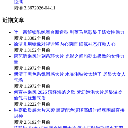
拉满
阅读 3,367
2026-04-11
近期文章
叶一茜解锁酷飒舞台新造型 利落马尾彰显干练女性魅力
阅读 1,338
2个月前
徐洁儿用镜像对视诠释内心两面 细腻神态打动人心
阅读 1,315
2个月前
唐艺昕乘风时刻吊环大片 光影之间勾勒出极致的女性力
量
阅读 1,297
2个月前
阚清子黑色系氛围感大片 水晶泪钻妆太绝了 尽显大女人
气场
阅读 1,297
2个月前
何宣林乘风 2026 演绎海屿之歌 梦幻泡泡大片尽显温柔
仙气与优雅气质
阅读 1,222
2个月前
钟嘉欣质感大片来袭 黑蓝配色演绎高级时尚氛围感直接
封神
阅读 2,519
2个月前