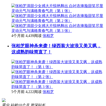
4个月前
4,439阅读
张柏芝
张柏芝眼神杀来袭！绿西装大波浪又美又飒，
这成熟韵味简直了！
5个月前
4,222阅读
张柏芝
零分
站龄10个月
资深站长