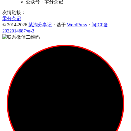
公众号：零分杂记
友情链接：
零分杂记
© 2014-2026
某淘分享记
・基于
WordPress
・
闽ICP备
2022014687号-3