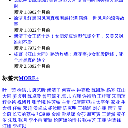
陈凯琳 BarbieGirl 舞台造型大片 复古与时尚碰撞火花四
射
阅读 1,890
2个月前
徐洁儿红黑国风写真氛围感拉满 演绎一世风月的浪漫故
事
阅读 1,832
2个月前
阚清子女王范十足！女团爱豆造型气场全开，又美又飒
谁能不爱
阅读 1,797
2个月前
杨幂《江山大同》路透炸锅：麻花辫少女和发际线，哪
个才是真的她？
阅读 2,509
2个月前
标签云
MORE+
叶一茜
徐洁儿
唐艺昕
阚清子
何宣林
钟嘉欣
陈凯琳
杨幂
江山
大同
姜贞羽
陈卓璇
曾可妮
孔雪儿
方瑾
许靖韵
王梓薇
宋雨琦
程金铭
祝绪丹
张予曦
许芳铱
主角
低智商犯罪
太平年
家业
生
命树
任敏
邓超
侯卓成
杨汝晴
陈克明
王鹤润
刘亦菲
康宁
莫
文蔚
长安的荔枝
张凌赫
金靖
孙丞潇
金莎
谢可寅
王楚然
黄圣
依
朱珠
张月
李小冉
董璇
给阿嬷的情书
张柏芝
王菲
谢霆锋
汪峰
李柯以