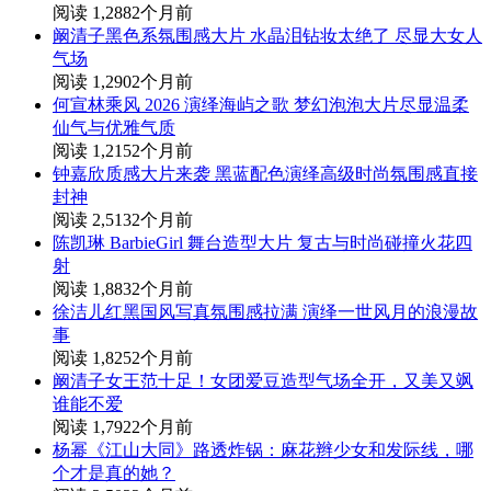
阅读 1,288
2个月前
阚清子黑色系氛围感大片 水晶泪钻妆太绝了 尽显大女人
气场
阅读 1,290
2个月前
何宣林乘风 2026 演绎海屿之歌 梦幻泡泡大片尽显温柔
仙气与优雅气质
阅读 1,215
2个月前
钟嘉欣质感大片来袭 黑蓝配色演绎高级时尚氛围感直接
封神
阅读 2,513
2个月前
陈凯琳 BarbieGirl 舞台造型大片 复古与时尚碰撞火花四
射
阅读 1,883
2个月前
徐洁儿红黑国风写真氛围感拉满 演绎一世风月的浪漫故
事
阅读 1,825
2个月前
阚清子女王范十足！女团爱豆造型气场全开，又美又飒
谁能不爱
阅读 1,792
2个月前
杨幂《江山大同》路透炸锅：麻花辫少女和发际线，哪
个才是真的她？