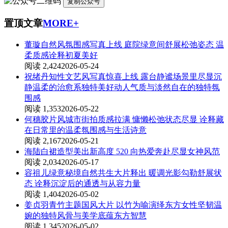
复制公众号
置顶文章
MORE+
董璇自然风氛围感写真上线 庭院绿意间舒展松弛姿态 温
柔质感诠释初夏美好
阅读 2,424
2026-05-24
祝绪丹知性文艺风写真惊喜上线 露台静谧场景里尽显沉
静温柔的治愈系独特美好动人气质与淡然自在的独特氛
围感
阅读 1,353
2026-05-22
何穗胶片风城市街拍质感拉满 慵懒松弛状态尽显 诠释藏
在日常里的温柔氛围感与生活诗意
阅读 2,167
2026-05-21
海陆白裙造型美出新高度 520 向热爱奔赴尽显女神风范
阅读 2,034
2026-05-17
容祖儿绿意秘境自然共生大片释出 暖调光影勾勒舒展状
态 诠释沉淀后的通透与从容力量
阅读 1,404
2026-05-02
姜贞羽青竹主题国风大片 以竹为喻演绎东方女性坚韧温
婉的独特风骨与美学底蕴东方智慧
阅读 1,345
2026-05-02