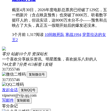
截至4月30日，2026年度电影总票房已经破了129亿，五
一档新片（含点映及预售）也突破了8000万。听着数字
挺吓人的，但说实话，这8000万水分不小——预售和点
映占了大头，真正五一假期开始后的爆发还没来。
3个月前
1,317阅读
10间敢死队
寒战1994
穿普拉达的女
王2
零分
站龄10个月
资深站长
一个喜欢分享娱乐资讯、明星图集，喜欢娱乐八卦的人
744
文章
7
分类
413
标签
1
友链
317355746
复制微信号
317355746
发起会话
复制QQ号
vipsever@vip.qq.com
写邮件
复制邮箱
零分杂记