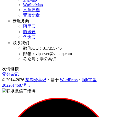
SiteMap
WpSiteMap
文章归档
置顶文章
云服务商
阿里云
腾讯云
华为云
联系我们
微信/QQ：317355746
邮箱：vipsever@vip.qq.com
公众号：零分杂记
友情链接：
零分杂记
© 2014-2026
某淘分享记
・基于
WordPress
・
闽ICP备
2022014687号-3