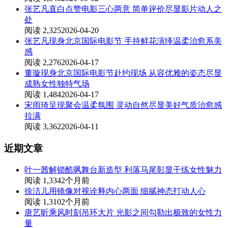
张艺凡直白点赞电影三心两意 简单评价尽显影片动人之
处
阅读 2,325
2026-04-20
张艺凡现身北京国际电影节 手持鲜花演绎温柔治愈系美
感
阅读 2,276
2026-04-17
董璇现身北京国际电影节赴约现场 从容优雅的姿态尽显
成熟女性独特气场
阅读 1,484
2026-04-17
宋雨琦呈现聚会温柔氛围 灵动自然尽显美好气质治愈感
拉满
阅读 3,362
2026-04-11
近期文章
叶一茜解锁酷飒舞台新造型 利落马尾彰显干练女性魅力
阅读 1,334
2个月前
徐洁儿用镜像对视诠释内心两面 细腻神态打动人心
阅读 1,310
2个月前
唐艺昕乘风时刻吊环大片 光影之间勾勒出极致的女性力
量