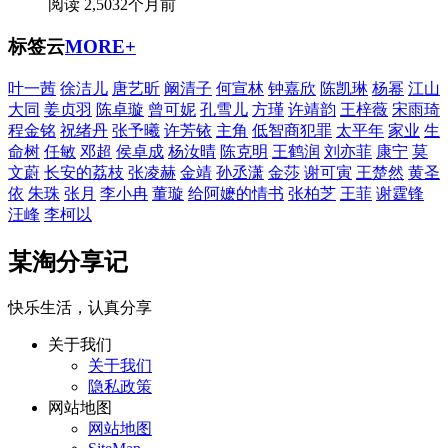
阅读 2,503
2个月前
标签云
MORE+
叶一茜
徐洁儿
唐艺昕
阚清子
何宣林
钟嘉欣
陈凯琳
杨幂
江山
大同
姜贞羽
陈卓璇
曾可妮
孔雪儿
方瑾
许靖韵
王梓薇
宋雨琦
程金铭
祝绪丹
张予曦
许芳铱
主角
低智商犯罪
太平年
家业
生
命树
任敏
邓超
侯卓成
杨汝晴
陈克明
王鹤润
刘亦菲
康宁
莫
文蔚
长安的荔枝
张凌赫
金靖
孙丞潇
金莎
谢可寅
王楚然
黄圣
依
朱珠
张月
李小冉
董璇
给阿嬷的情书
张柏芝
王菲
谢霆锋
汪峰
李柯以
某淘分享记
快乐生活，认真分享
关于我们
关于我们
隐私政策
网站地图
网站地图