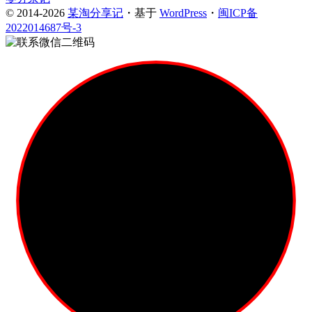
© 2014-2026
某淘分享记
・基于
WordPress
・
闽ICP备
2022014687号-3