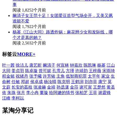
事
阅读 1,825
2个月前
阚清子女王范十足！女团爱豆造型气场全开，又美又飒
谁能不爱
阅读 1,792
2个月前
杨幂《江山大同》路透炸锅：麻花辫少女和发际线，哪
个才是真的她？
阅读 2,503
2个月前
标签云
MORE+
叶一茜
徐洁儿
唐艺昕
阚清子
何宣林
钟嘉欣
陈凯琳
杨幂
江山
大同
姜贞羽
陈卓璇
曾可妮
孔雪儿
方瑾
许靖韵
王梓薇
宋雨琦
程金铭
祝绪丹
张予曦
许芳铱
主角
低智商犯罪
太平年
家业
生
命树
任敏
邓超
侯卓成
杨汝晴
陈克明
王鹤润
刘亦菲
康宁
莫
文蔚
长安的荔枝
张凌赫
金靖
孙丞潇
金莎
谢可寅
王楚然
黄圣
依
朱珠
张月
李小冉
董璇
给阿嬷的情书
张柏芝
王菲
谢霆锋
汪峰
李柯以
某淘分享记