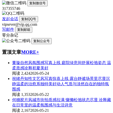
复制微信号
317355746
发起会话
复制QQ号
vipsever@vip.qq.com
写邮件
复制邮箱
零分杂记
复制公众号
置顶文章
MORE+
董璇自然风氛围感写真上线 庭院绿意间舒展松弛姿态 温
柔质感诠释初夏美好
阅读 2,424
2026-05-24
祝绪丹知性文艺风写真惊喜上线 露台静谧场景里尽显沉
静温柔的治愈系独特美好动人气质与淡然自在的独特氛
围感
阅读 1,353
2026-05-22
何穗胶片风城市街拍质感拉满 慵懒松弛状态尽显 诠释藏
在日常里的温柔氛围感与生活诗意
阅读 2,167
2026-05-21