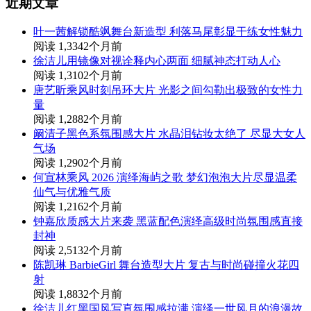
近期文章
叶一茜解锁酷飒舞台新造型 利落马尾彰显干练女性魅力
阅读 1,334
2个月前
徐洁儿用镜像对视诠释内心两面 细腻神态打动人心
阅读 1,310
2个月前
唐艺昕乘风时刻吊环大片 光影之间勾勒出极致的女性力
量
阅读 1,288
2个月前
阚清子黑色系氛围感大片 水晶泪钻妆太绝了 尽显大女人
气场
阅读 1,290
2个月前
何宣林乘风 2026 演绎海屿之歌 梦幻泡泡大片尽显温柔
仙气与优雅气质
阅读 1,216
2个月前
钟嘉欣质感大片来袭 黑蓝配色演绎高级时尚氛围感直接
封神
阅读 2,513
2个月前
陈凯琳 BarbieGirl 舞台造型大片 复古与时尚碰撞火花四
射
阅读 1,883
2个月前
徐洁儿红黑国风写真氛围感拉满 演绎一世风月的浪漫故