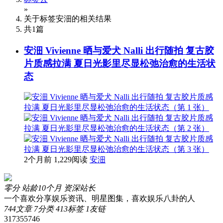
»
关于标签
安沺
的相关结果
共
1
篇
安沺 Vivienne 晒与爱犬 Nalli 出行随拍 复古胶
片质感拉满 夏日光影里尽显松弛治愈的生活状
态
2个月前
1,229阅读
安沺
零分
站龄10个月
资深站长
一个喜欢分享娱乐资讯、明星图集，喜欢娱乐八卦的人
744
文章
7
分类
413
标签
1
友链
317355746