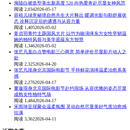
海陆白裙造型美出新高度 520 向热爱奔赴尽显女神风范
阅读 2,034
2026-05-17
容祖儿绿意秘境自然共生大片释出 暖调光影勾勒舒展状
态 诠释沉淀后的通透与从容力量
阅读 1,405
2026-05-02
姜贞羽青竹主题国风大片 以竹为喻演绎东方女性坚韧温
婉的独特风骨与美学底蕴东方智慧
阅读 1,346
2026-05-02
张艺凡直白点赞电影三心两意 简单评价尽显影片动人之
处
阅读 2,325
2026-04-20
张艺凡现身北京国际电影节 手持鲜花演绎温柔治愈系美
感
阅读 2,276
2026-04-17
董璇现身北京国际电影节赴约现场 从容优雅的姿态尽显
成熟女性独特气场
阅读 1,484
2026-04-17
宋雨琦呈现聚会温柔氛围 灵动自然尽显美好气质治愈感
拉满
阅读 3,362
2026-04-11