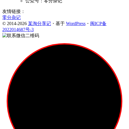
公众号：零分杂记
友情链接：
零分杂记
© 2014-2026
某淘分享记
・基于
WordPress
・
闽ICP备
2022014687号-3