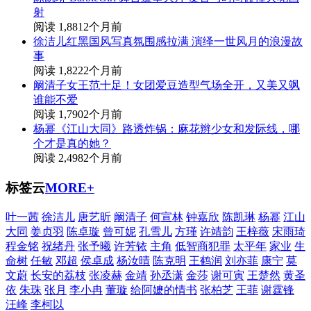
射
阅读 1,881
2个月前
徐洁儿红黑国风写真氛围感拉满 演绎一世风月的浪漫故
事
阅读 1,822
2个月前
阚清子女王范十足！女团爱豆造型气场全开，又美又飒
谁能不爱
阅读 1,790
2个月前
杨幂《江山大同》路透炸锅：麻花辫少女和发际线，哪
个才是真的她？
阅读 2,498
2个月前
标签云
MORE+
叶一茜
徐洁儿
唐艺昕
阚清子
何宣林
钟嘉欣
陈凯琳
杨幂
江山
大同
姜贞羽
陈卓璇
曾可妮
孔雪儿
方瑾
许靖韵
王梓薇
宋雨琦
程金铭
祝绪丹
张予曦
许芳铱
主角
低智商犯罪
太平年
家业
生
命树
任敏
邓超
侯卓成
杨汝晴
陈克明
王鹤润
刘亦菲
康宁
莫
文蔚
长安的荔枝
张凌赫
金靖
孙丞潇
金莎
谢可寅
王楚然
黄圣
依
朱珠
张月
李小冉
董璇
给阿嬷的情书
张柏芝
王菲
谢霆锋
汪峰
李柯以