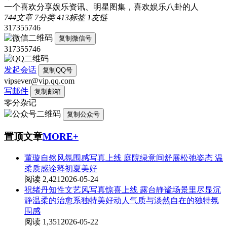
一个喜欢分享娱乐资讯、明星图集，喜欢娱乐八卦的人
744
文章
7
分类
413
标签
1
友链
317355746
复制微信号
317355746
发起会话
复制QQ号
vipsever@vip.qq.com
写邮件
复制邮箱
零分杂记
复制公众号
置顶文章
MORE+
董璇自然风氛围感写真上线 庭院绿意间舒展松弛姿态 温
柔质感诠释初夏美好
阅读 2,421
2026-05-24
祝绪丹知性文艺风写真惊喜上线 露台静谧场景里尽显沉
静温柔的治愈系独特美好动人气质与淡然自在的独特氛
围感
阅读 1,351
2026-05-22