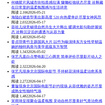
何穗胶片风城市街拍质感拉满 慵懒松弛状态尽显 诠释藏
在日常里的温柔氛围感与生活诗意
阅读 2,166
2026-05-21
海陆白裙造型美出新高度 520 向热爱奔赴尽显女神风范
阅读 2,032
2026-05-17
容祖儿绿意秘境自然共生大片释出 暖调光影勾勒舒展状
态 诠释沉淀后的通透与从容力量
阅读 1,403
2026-05-02
姜贞羽青竹主题国风大片 以竹为喻演绎东方女性坚韧温
婉的独特风骨与美学底蕴东方智慧
阅读 1,343
2026-05-02
张艺凡直白点赞电影三心两意 简单评价尽显影片动人之
处
阅读 2,322
2026-04-20
张艺凡现身北京国际电影节 手持鲜花演绎温柔治愈系美
感
阅读 2,272
2026-04-17
董璇现身北京国际电影节赴约现场 从容优雅的姿态尽显
成熟女性独特气场
阅读 1,482
2026-04-17
宋雨琦呈现聚会温柔氛围 灵动自然尽显美好气质治愈感