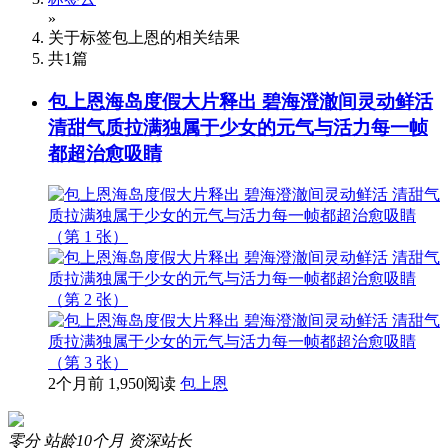
»
关于标签
包上恩
的相关结果
共
1
篇
包上恩海岛度假大片释出 碧海澄澈间灵动鲜活
清甜气质拉满独属于少女的元气与活力每一帧
都超治愈吸睛
2个月前
1,950阅读
包上恩
零分
站龄10个月
资深站长