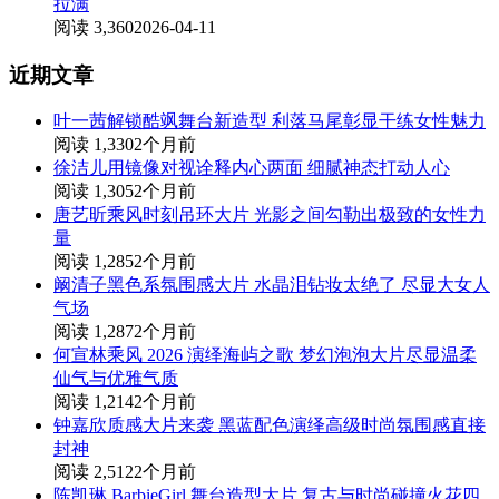
拉满
阅读 3,360
2026-04-11
近期文章
叶一茜解锁酷飒舞台新造型 利落马尾彰显干练女性魅力
阅读 1,330
2个月前
徐洁儿用镜像对视诠释内心两面 细腻神态打动人心
阅读 1,305
2个月前
唐艺昕乘风时刻吊环大片 光影之间勾勒出极致的女性力
量
阅读 1,285
2个月前
阚清子黑色系氛围感大片 水晶泪钻妆太绝了 尽显大女人
气场
阅读 1,287
2个月前
何宣林乘风 2026 演绎海屿之歌 梦幻泡泡大片尽显温柔
仙气与优雅气质
阅读 1,214
2个月前
钟嘉欣质感大片来袭 黑蓝配色演绎高级时尚氛围感直接
封神
阅读 2,512
2个月前
陈凯琳 BarbieGirl 舞台造型大片 复古与时尚碰撞火花四