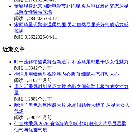
董璇现身北京国际电影节赴约现场 从容优雅的姿态尽显
成熟女性独特气场
阅读 1,484
2026-04-17
宋雨琦呈现聚会温柔氛围 灵动自然尽显美好气质治愈感
拉满
阅读 3,362
2026-04-11
近期文章
叶一茜解锁酷飒舞台新造型 利落马尾彰显干练女性魅力
阅读 1,334
2个月前
徐洁儿用镜像对视诠释内心两面 细腻神态打动人心
阅读 1,310
2个月前
唐艺昕乘风时刻吊环大片 光影之间勾勒出极致的女性力
量
阅读 1,288
2个月前
阚清子黑色系氛围感大片 水晶泪钻妆太绝了 尽显大女人
气场
阅读 1,290
2个月前
何宣林乘风 2026 演绎海屿之歌 梦幻泡泡大片尽显温柔
仙气与优雅气质