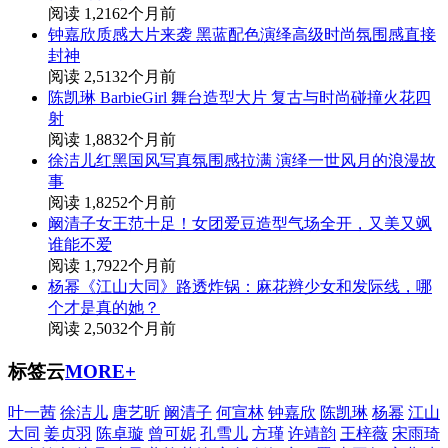
阅读 1,216
2个月前
钟嘉欣质感大片来袭 黑蓝配色演绎高级时尚氛围感直接
封神
阅读 2,513
2个月前
陈凯琳 BarbieGirl 舞台造型大片 复古与时尚碰撞火花四
射
阅读 1,883
2个月前
徐洁儿红黑国风写真氛围感拉满 演绎一世风月的浪漫故
事
阅读 1,825
2个月前
阚清子女王范十足！女团爱豆造型气场全开，又美又飒
谁能不爱
阅读 1,792
2个月前
杨幂《江山大同》路透炸锅：麻花辫少女和发际线，哪
个才是真的她？
阅读 2,503
2个月前
标签云
MORE+
叶一茜
徐洁儿
唐艺昕
阚清子
何宣林
钟嘉欣
陈凯琳
杨幂
江山
大同
姜贞羽
陈卓璇
曾可妮
孔雪儿
方瑾
许靖韵
王梓薇
宋雨琦