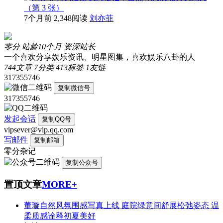
7个月前
2,348阅读
刘亦菲
零分
站龄10个月
资深站长
一个喜欢分享娱乐资讯、明星图集，喜欢娱乐八卦的人
744
文章
7
分类
413
标签
1
友链
317355746
复制微信号
317355746
发起会话
复制QQ号
vipsever@vip.qq.com
写邮件
复制邮箱
零分杂记
复制公众号
置顶文章
MORE+
董璇自然风氛围感写真上线 庭院绿意间舒展松弛姿态 温
柔质感诠释初夏美好