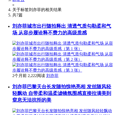
»
关于标签
刘亦菲
的相关结果
共
7
篇
刘亦菲城市出行随拍释出 清透气质勾勒柔和气
场 从容步履诠释不费力的高级质感
2个月前
2,222阅读
刘亦菲
刘亦菲巴黎天台长发随拍惊艳亮相 发丝随风轻
轻飘动 自带柔和温柔滤镜氛围感直接拉满美到
窒息无法抗拒的美