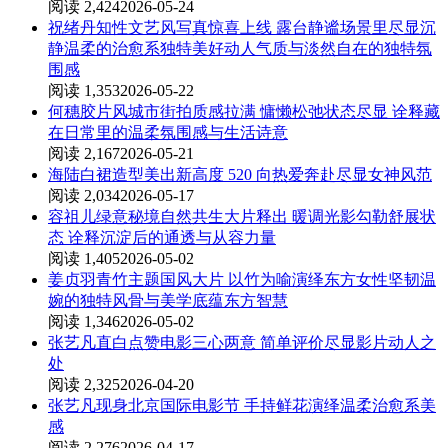
阅读 2,424
2026-05-24
祝绪丹知性文艺风写真惊喜上线 露台静谧场景里尽显沉
静温柔的治愈系独特美好动人气质与淡然自在的独特氛
围感
阅读 1,353
2026-05-22
何穗胶片风城市街拍质感拉满 慵懒松弛状态尽显 诠释藏
在日常里的温柔氛围感与生活诗意
阅读 2,167
2026-05-21
海陆白裙造型美出新高度 520 向热爱奔赴尽显女神风范
阅读 2,034
2026-05-17
容祖儿绿意秘境自然共生大片释出 暖调光影勾勒舒展状
态 诠释沉淀后的通透与从容力量
阅读 1,405
2026-05-02
姜贞羽青竹主题国风大片 以竹为喻演绎东方女性坚韧温
婉的独特风骨与美学底蕴东方智慧
阅读 1,346
2026-05-02
张艺凡直白点赞电影三心两意 简单评价尽显影片动人之
处
阅读 2,325
2026-04-20
张艺凡现身北京国际电影节 手持鲜花演绎温柔治愈系美
感
阅读 2,276
2026-04-17