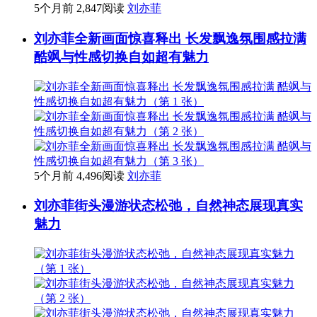
5个月前
2,847阅读
刘亦菲
刘亦菲全新画面惊喜释出 长发飘逸氛围感拉满
酷飒与性感切换自如超有魅力
5个月前
4,496阅读
刘亦菲
刘亦菲街头漫游状态松弛，自然神态展现真实
魅力