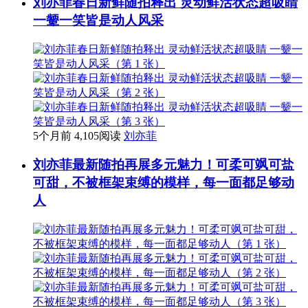
刘亦菲春日新鲜随拍释出 灵动鲜活状态超吸睛
一颦一笑皆是动人风采
5个月前
4,105阅读
刘亦菲
刘亦菲最新随拍再展多元魅力！可柔可飒可盐
可甜，不被框架束缚的模样，每一面都足够动
人