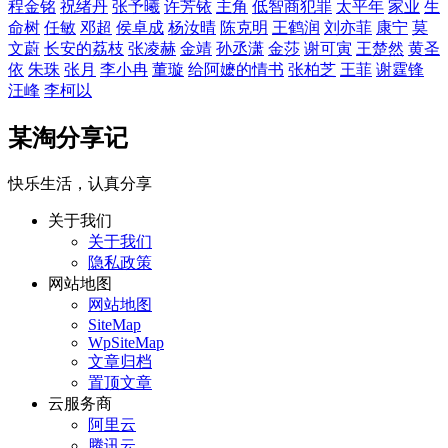
程金铭
祝绪丹
张予曦
许芳铱
主角
低智商犯罪
太平年
家业
生
命树
任敏
邓超
侯卓成
杨汝晴
陈克明
王鹤润
刘亦菲
康宁
莫
文蔚
长安的荔枝
张凌赫
金靖
孙丞潇
金莎
谢可寅
王楚然
黄圣
依
朱珠
张月
李小冉
董璇
给阿嬷的情书
张柏芝
王菲
谢霆锋
汪峰
李柯以
某淘分享记
快乐生活，认真分享
关于我们
关于我们
隐私政策
网站地图
网站地图
SiteMap
WpSiteMap
文章归档
置顶文章
云服务商
阿里云
腾讯云